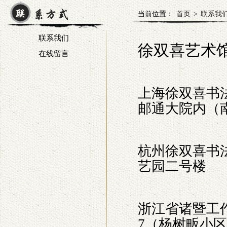
当前位置：
首页
>
联系我
联系我们
徐双喜艺术
在线留言
上海徐双喜书
邮通大院内（南
杭州徐双喜书
艺园二号楼
浙江省诸暨工
7（杨树畈小