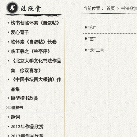
当前位置：
首页
>
书法欣
榜书创临怀素《自叙帖》
“和”
爱心育子
“艺”
临怀素《自叙帖》长卷
“龙”二合一
临王羲之《兰亭序》
《北京大学文化书法作品
集—徐双喜卷》
《中国书坛四大领袖》作
品集
巨型榜书欣赏
>巨型榜书
题词
2012年作品欣赏
2013年作品欣赏