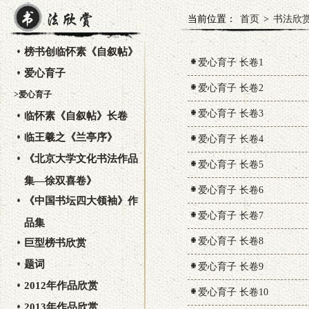
当前位置：
首页
>
书法欣
榜书创临怀素《自叙帖》
爱心育子 长卷1
爱心育子
爱心育子 长卷2
>爱心育子
爱心育子 长卷3
临怀素《自叙帖》长卷
临王羲之《兰亭序》
爱心育子 长卷4
《北京大学文化书法作品
爱心育子 长卷5
集—徐双喜卷》
爱心育子 长卷6
《中国书坛四大领袖》作
爱心育子 长卷7
品集
爱心育子 长卷8
巨型榜书欣赏
题词
爱心育子 长卷9
2012年作品欣赏
爱心育子 长卷10
2013年作品欣赏